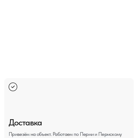
информация
Телефон:
+7 (342) 284-87-93
+7 (902) 63-09-982
+7 (902) 83-16-440
Заказать звонок
E-mail:
vagonka53@gmail.com
Адрес:
ул. Архитектора Свиязева, 41, склад №45
Часы работы:
Пн-Пт: 10:00-18:00