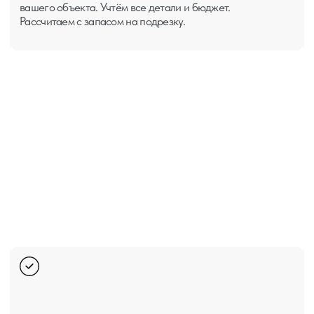
Остались вопросы или
готовы начать?
Напишите в любой удобный мессенджер
или оставьте заявку вз форме на сайте —
мы обсудим вашу задачу и предложим
решение.