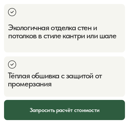
Дешевле блок-хауса и имитации бруса при той же
функциональности. Выбор сорта позволяет подобрать
баланс цены и качества.
03
Простой монтаж
Тонкая и лёгкая, легко режется и монтируется. Крепится
кляймерами (скрытый крепёж) или гвоздями через шип.
04
Ремонтопригодность
Повреждённые доски можно заменить локально без
демонтажа всей обшивки.
05
Разнообразие профилей