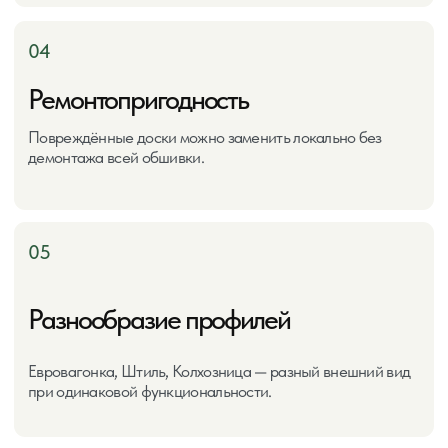
Мы предлагаем
больше, чем поставки
материалов
Вагонка Пермь ТК — это решение ваших задач в
режиме «одного окна». Мы работаем с проверенными
производителями пиломатериалов. У нас есть
собственный склад площадью 5000 м² и служба
доставки по Перми и области.
Предоставляем профессиональное сопровождение на
каждом этапе. Наши клиенты экономят время на поиск
материалов и уверены в результате.
Расчёт
Подберём оптимальное количество материала для