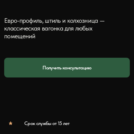
Получить консультацию
Срок службы от 15 лет
Что такое вагонка
Вагонка — это деревянная обшивочная доска с
профилированными кромками для соединения
"шип-паз". Самый популярный материал для
внутренней отделки стен и потолков. Название
пошло от вагонов поездов, где впервые
применили такую обшивку.