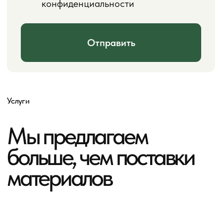
Доставка
Привезём на объект. Работаем по Перми и Пермскому
краю. Самовывоз со склада по адресу: ул. Архитектора
Свиязева, 41.
Распил под транспорт
Нарежем под ваш проект. Точная
подгонка длины для экономии
материала и удобства монтажа.