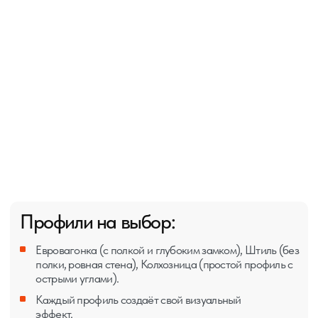
Замковое соединение "шип-паз" + компенсационные
канавки с обратной стороны.
Ширина 88-96 мм, толщина 12,5-16 мм. Длина до 3
метров.
Сорта древесины:
Экстра (без сучков), А (единичные живые сучки), В
(множественные сучки), С (сучки с выпадением). Чем
выше сорт, тем дороже.
Применение
Применение вагонки
Липовая вагонка для парных,
сосновая — для предбанников