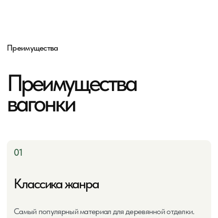
Евровагонка, Штиль, Колхозница — разный внешний вид
при одинаковой функциональности.
Закажите расчёт
стоимости
вагонки
Укажите площадь стен и куда монтируете (баня/дом)
— мы подберём оптимальный профиль и сорт
+7