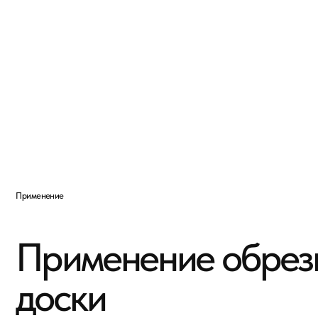
Применение
Применение обрезно
доски
Стойки, балки, лаги и обвязка каркасных домо
Лаги, черновой настил, временные конструкц