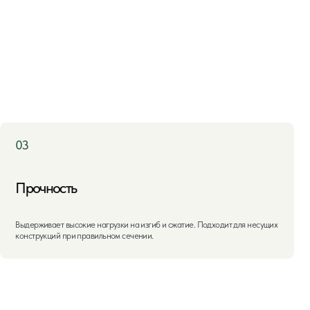
ь
окие нагрузки на изгиб и сжатие. Подходит для несущих
и правильном сечении.
+7