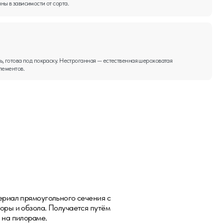
льного сечения с
олучается путём
материалы и вентилируемые
к для участков