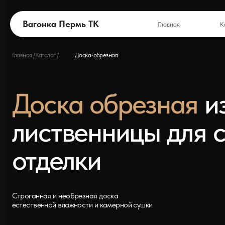
Вагонка Пермь
ТК
Главная
Каталог
Вагонка Пермь ТК
Главная
Каталог
Главная /
Каталог /
Доска-обрезная
Доска обрезная
из с
лиственницы для стр
отделки
Строганная и необрезная доска
естественной влажности и камерной сушки