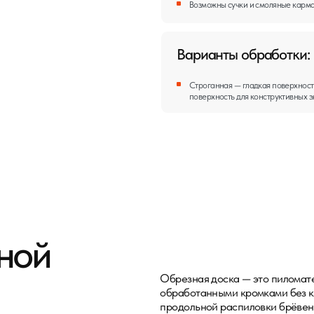
й
Обрезная доска — это пиломатериал прямоуго
обработанными кромками без коры и обзола. П
продольной распиловки брёвен на пилораме.
Основание под кровельные 
в и пристроек
фасады
ии
Столбы, прожилины, штакетни