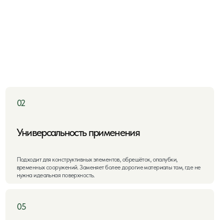
иверсальность применения
Прочност
ходит для конструктивных элементов, обрешёток, опалубки,
Выдерживает выс
менных сооружений. Заменяет более дорогие материалы там, где не
конструкций пр
на идеальная поверхность.
гкая обработка
ко пилится, строгается, сверлится. Подходит для работы ручным и
ктроинструментом. Хорошо держит крепёж.