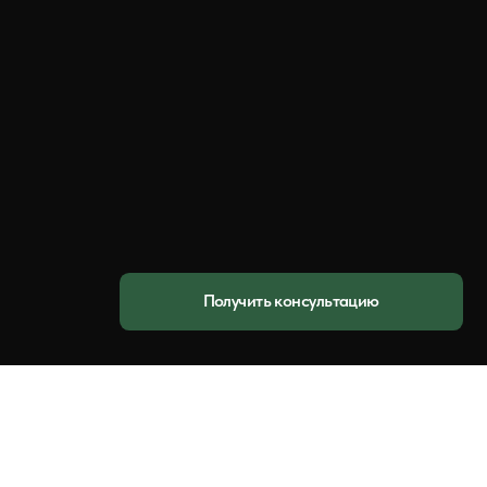
Получить консультацию
оугольного сечения с обработанными
утём продольной распиловки брёвен на
териал для каркасов, обрешёток,