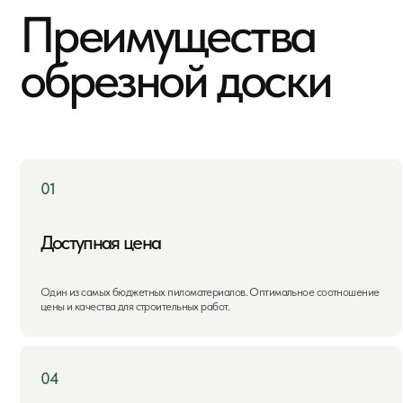
Доступная цена
Ун
Один из самых бюджетных пиломатериалов. Оптимальное соотношение
Под
цены и качества для строительных работ.
вре
нуж
04
05
Наличие на складе
Лё
Всегда в наличии доска всех ходовых размеров: 25×100, 25×150, 40×150,
Лег
50×150, 50×200 мм. Длина от 3 до 6 метров.
эле