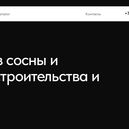
+
Контакты
+7 (342) 284-87-
Контакты
осны и
оительства и