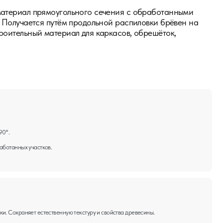
венную текстуру и свойства древесины.
сорта.
ку. Нестроганная — естественная шероховатая