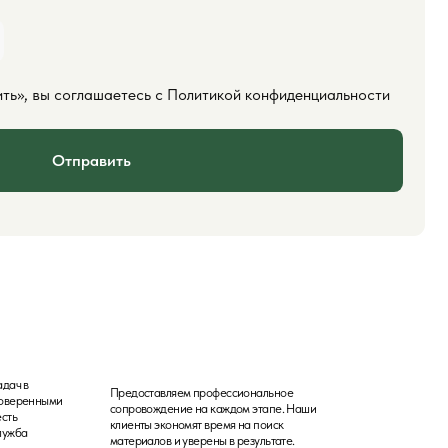
Предоставляем профессиональное
сопровождение на каждом этапе. Наши
клиенты экономят время на поиск
материалов и уверены в результате.
Консультация
Проконсультируем на складе или по телефону. 25
лет опыта в поставках пиломатериалов для
фасадов, бань и внутренней отделки.