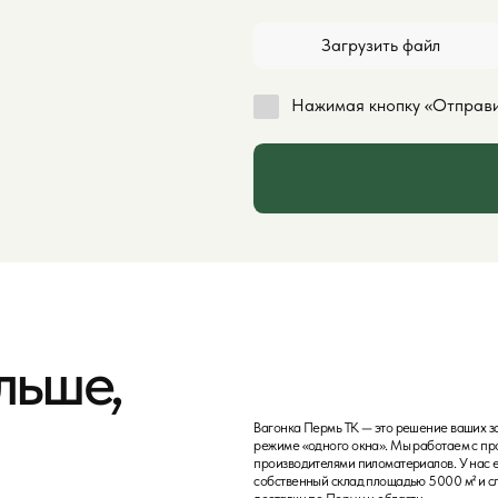
Вагонка Пермь ТК — это решение ваших задач в
режиме «одного окна». Мы работаем с проверенными
производителями пиломатериалов. У нас есть
собственный склад площадью 5000 м² и служба
доставки по Перми и области.
Погрузка
Аккуратно погрузим материал на вашу машину или в
транспорт доставки.