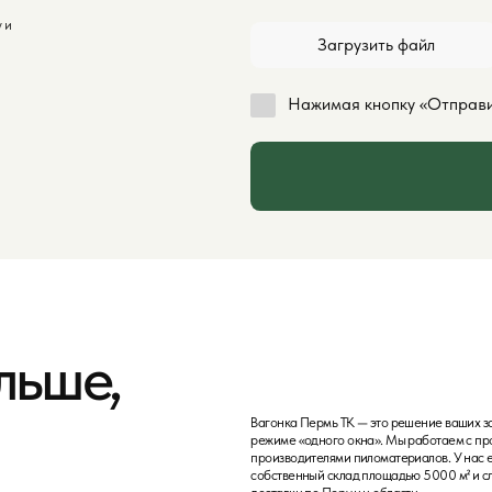
Вагонка Пермь ТК — это решение ваших задач в
режиме «одного окна». Мы работаем с проверенными
производителями пиломатериалов. У нас есть
собственный склад площадью 5000 м² и служба
доставки по Перми и области.
Погрузка
Аккуратно погрузим материал на вашу машину или в
транспорт доставки.