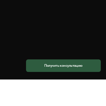
Получить консультацию
о специализированный пиломатериал для
п-паз" на торцах. Создаёт прочное
ой стороне имеет компенсационные
ия.