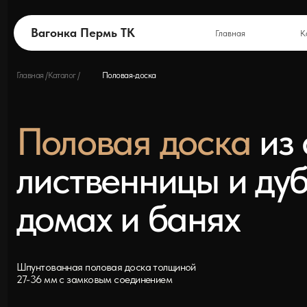
Вагонка Пермь
ТК
Главная
Каталог
Вагонка Пермь ТК
Главная
Каталог
Главная /
Каталог /
Половая-доска
Половая доска
из со
лиственницы и дуба 
домах и банях
Шпунтованная половая доска толщиной
27-36 мм с замковым соединением