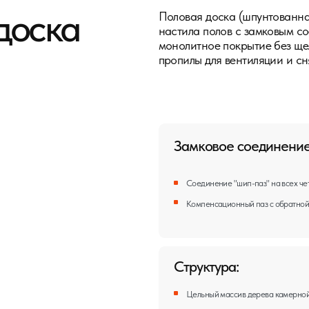
Замковое соединение:
Соединение "шип-паз" на всех четырёх сторонах обес
Компенсационный паз с обратной стороны предотвра
Структура:
Цельный массив дерева камерной сушки. Влажность 10
Гладкая лицевая сторона готова под финишное покрыт
Прочность:
Толщина 27-36 мм выдерживает высокие нагрузки. Твё
и вмятинам.