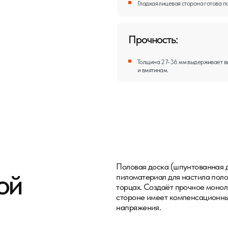
Половая доска (шпунтованная доска) — это с
пиломатериал для настила полов с замковым с
торцах. Создаёт прочное монолитное покрытие
стороне имеет компенсационные пропилы для 
напряжения.
Влагостойкая лиственница д
тиных, детских
площадок
для парных и
Натуральный пол для сезонно
проживания