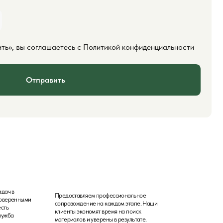
Предоставляем профессиональное
сопровождение на каждом этапе. Наши
клиенты экономят время на поиск
материалов и уверены в результате.
Консультация
Проконсультируем на складе или по телефону. 25
лет опыта в поставках пиломатериалов для
фасадов, бань и внутренней отделки.