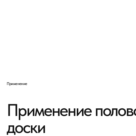
Применение
Применение половой
доски
Экологичное тёплое покрытие для спален, гос
Термостойкая доска из липы или лиственницы 
предбанников