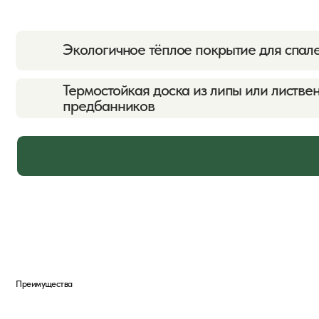
Преимущества
Преимущества
половой доски
01
02