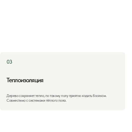
ляция
т тепло, по такому полу приятно ходить босиком.
стемами тёплого пола.
+7