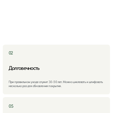
лговечность
Теплоизо
 правильном уходе служит 30-50 лет. Можно циклевать и шлифовать
Дерево сохраняе
колько раз для обновления покрытия.
Совместимо с си
монтопригодность
апины и вмятины легко устраняются шлифовкой. Локальную замену
реждённых досок можно выполнить без демонтажа всего пола.