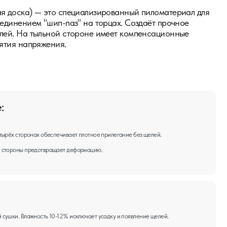
печивает плотное прилегание без щелей.
щает деформацию.
-12% исключает усадку и появление щелей.
ие.
рдые породы (лиственница, дуб) устойчивы к истиранию