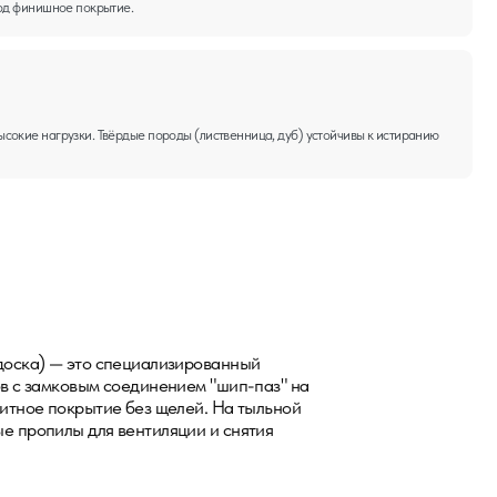
пециализированный
оединением "шип-паз" на
 без щелей. На тыльной
вентиляции и снятия
ля открытых и полуоткрытых
го и круглогодичного