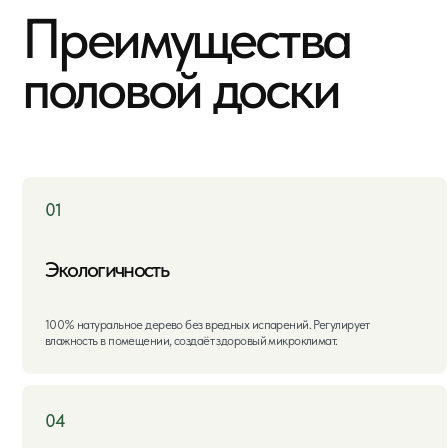
Экологичность
До
100% натуральное дерево без вредных испарений. Регулирует
При
влажность в помещении, создаёт здоровый микроклимат.
нес
04
05
Простой монтаж
Ре
Замковое соединение позволяет быстро смонтировать пол. Крепится к
Цар
лагам саморезами или гвоздями через шип.
пов